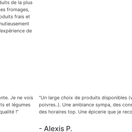
uits de la plus
des fromages,
duits frais et
inutieusement
l’expérience de
nte. Je ne vois
“Un large choix de produits disponibles (v
uits et légumes
poivres..). Une ambiance sympa, des consei
ualité !”
des horaires top. Une épicerie que je re
- Alexis P.