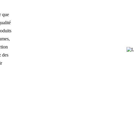
r que
qualité
roduits
gumes,
ction
z des
ir